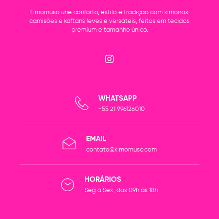
Kimomuso une conforto, estilo e tradição com kimonos,
camisões e kaftans leves e versáteis, feitos em tecidos
premium e tamanho único.
WHATSAPP
+55 21 996126010
EMAIL
contato@kimomuso.com
HORÁRIOS
Seg à Sex, das 09h às 18h