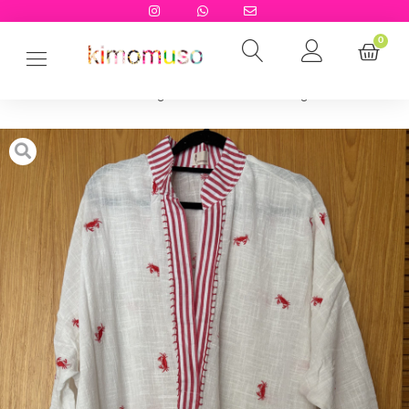
0
Início
→
Camisão
→
Longs - 85cm
→
Camisão long bordado siri